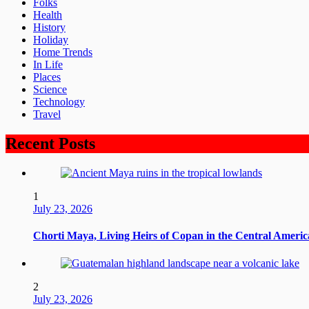
Folks
Health
History
Holiday
Home Trends
In Life
Places
Science
Technology
Travel
Recent Posts
1
July 23, 2026
Chorti Maya, Living Heirs of Copan in the Central Ameri
2
July 23, 2026