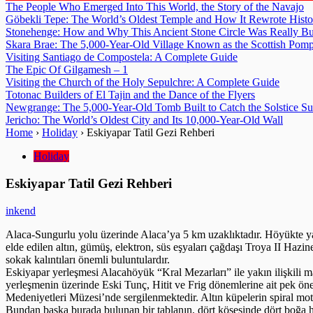
The People Who Emerged Into This World, the Story of the Navajo
Göbekli Tepe: The World’s Oldest Temple and How It Rewrote Histo
Stonehenge: How and Why This Ancient Stone Circle Was Really Bu
Skara Brae: The 5,000-Year-Old Village Known as the Scottish Pomp
Visiting Santiago de Compostela: A Complete Guide
The Epic Of Gilgamesh – 1
Visiting the Church of the Holy Sepulchre: A Complete Guide
Totonac Builders of El Tajin and the Dance of the Flyers
Newgrange: The 5,000-Year-Old Tomb Built to Catch the Solstice S
Jericho: The World’s Oldest City and Its 10,000-Year-Old Wall
Home
›
Holiday
›
Eskiyapar Tatil Gezi Rehberi
Holiday
Eskiyapar Tatil Gezi Rehberi
inkend
Alaca-Sungurlu yolu üzerinde Alaca’ya 5 km uzaklıktadır. Höyükte ya
elde edilen altın, gümüş, elektron, süs eşyaları çağdaşı Troya II Hazi
sokak kalıntıları önemli buluntulardır.
Eskiyapar yerleşmesi Alacahöyük “Kral Mezarları” ile yakın ilişkili m
yerleşmenin üzerinde Eski Tunç, Hitit ve Frig dönemlerine ait pek ön
Medeniyetleri Müzesi’nde sergilenmektedir. Altın küpelerin spiral motif
Bundan başka burada bulunan bir tablanın, dört köşesinde dört boğa h