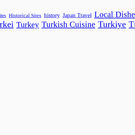
Local Dishe
history
Japan Travel
Historical Sites
ites
rkei
Turkiye
T
Turkish Cuisine
Turkey