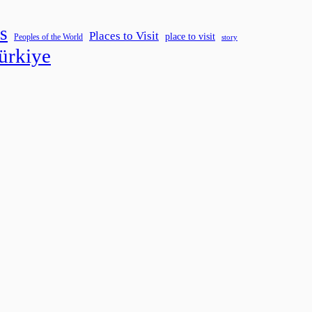
s
Places to Visit
place to visit
Peoples of the World
story
ürkiye