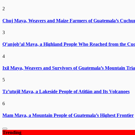
2
Chuj Maya, Weavers and Maize Farmers of Guatemala’s Cuchu
3
Q’anjob’al Maya, a Highland People Who Reached from the Cu
4
Ixil Maya, Weavers and Survivors of Guatemala’s Mountain Tria
5
Tz’utujil Maya, a Lakeside People of Atitlán and Its Volcanoes
6
Mam Maya, a Mountain People of Guatemala’s Highest Frontier
Trending