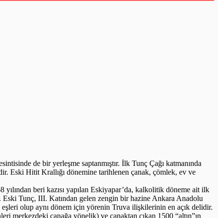
intisinde de bir yerleşme saptanmıştır. İlk Tunç Çağı katmanında
dir. Eski Hitit Krallığı dönemine tarihlenen çanak, çömlek, ev ve
yılından beri kazısı yapılan Eskiyapar’da, kalkolitik döneme ait ilk
. Eski Tunç, III. Katından gelen zengin bir hazine Ankara Anadolu
eşleri olup aynı dönem için yörenin Truva ilişkilerinin en açık delidir.
nleri merkezdeki çanağa yönelik) ve çanaktan çıkan 1500 “altın”ın