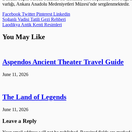
varlığı, Ankara Anadolu Medeniyetleri Müzesi’nde sergilenmektedir.
Facebook
Twitter
Pinterest
Linkedin
Post
Soğanlı Vadisi Tatili Gezi Rehberi
Laodikya Antik Kenti Resimleri
navigation
You May Like
Aspendos Ancient Theater Travel Guide
June 11, 2026
The Land of Legends
June 11, 2026
Leave a Reply