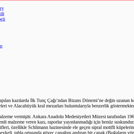
ry
ilt
eii
un
pılan kazılarda İlk Tunç Çağı’ndan Bizans Dönemi’ne değin uzanan kes
neleri ve Alacahüyük kral mezarları buluntularıyla benzerlik göstermekte
alzeme vermiştir. Ankara Anadolu Medeniyetleri Müzesi tarafından 1968 
emli malzeme veren kazı, raporlar yayınlanmadığı için henüz suskundur
leri, özellikle Schlimann hazinesinde ele geçen sipral motifli küpelerin 
eykeli, tabla ortasında güveç çanağını andıran bir çanak (Boğaların yö