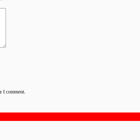
*
me I comment.