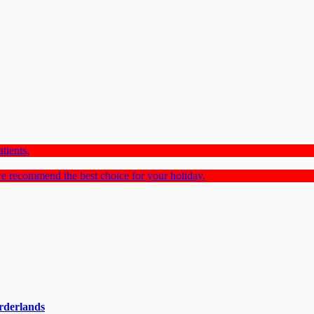
tients.
e recommend the best choice for your holiday.
rderlands