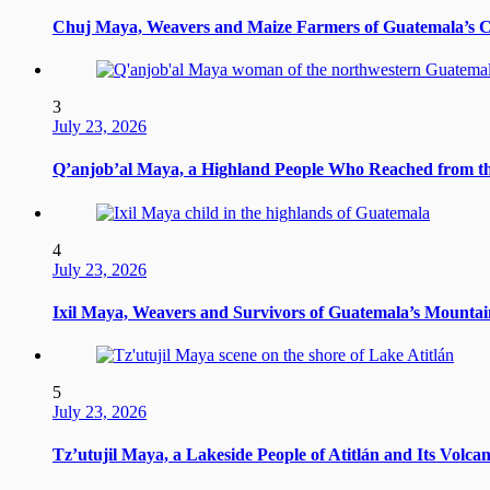
Chuj Maya, Weavers and Maize Farmers of Guatemala’s 
3
July 23, 2026
Q’anjob’al Maya, a Highland People Who Reached from t
4
July 23, 2026
Ixil Maya, Weavers and Survivors of Guatemala’s Mountai
5
July 23, 2026
Tz’utujil Maya, a Lakeside People of Atitlán and Its Volca