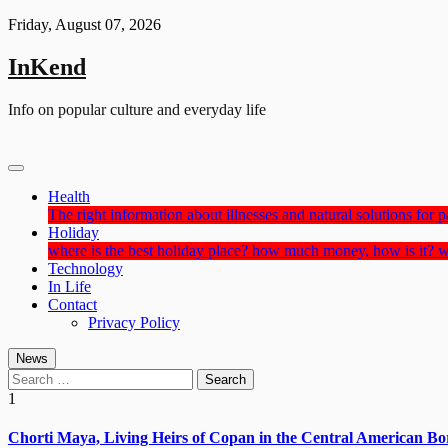
Skip
Friday, August 07, 2026
to
content
InKend
Info on popular culture and everyday life
Health
The right information about illnesses and natural solutions for pa
Holiday
where is the best holiday place? how much money, how is it? w
Technology
In Life
Contact
Privacy Policy
News
Search
for:
1
Chorti Maya, Living Heirs of Copan in the Central American Bo