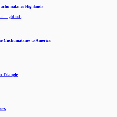
Cuchumatanes Highlands
he Cuchumatanes to America
n Triangle
noes