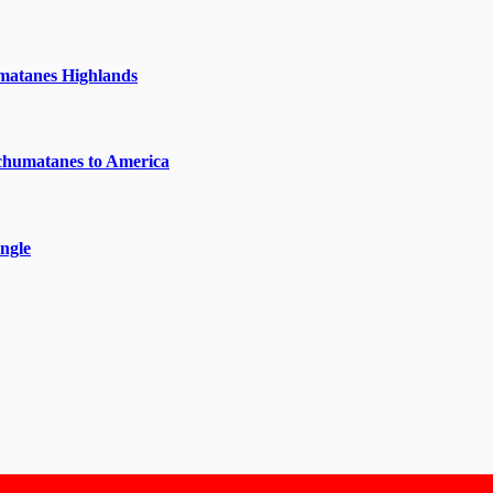
matanes Highlands
chumatanes to America
ngle